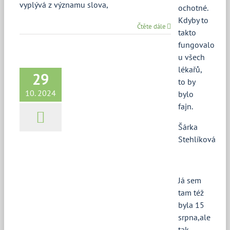
vyplývá z významu slova,
ochotné.
Kdyby to
Čtěte dále
takto
fungovalo
u všech
lékařů,
29
Štítná žláza, malá
to by
kamarádka, co umí dělat
10. 2024
bylo
velké věci
fajn.
Aktuality
Štítná žláza a její poruchy
Šárka
Stehlíková
Já sem
tam též
byla 15
srpna,ale
tak