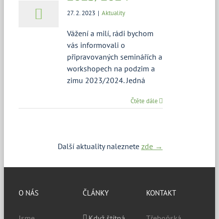
27. 2. 2023
|
Aktuality
Vážení a milí, rádi bychom
vás informovali o
připravovaných seminářích a
workshopech na podzim a
zimu 2023/2024. Jedná
Čtěte dále
Další aktuality naleznete
zde →
O NÁS
ČLÁNKY
KONTAKT
Jsme
Když štítná
Třeboňská