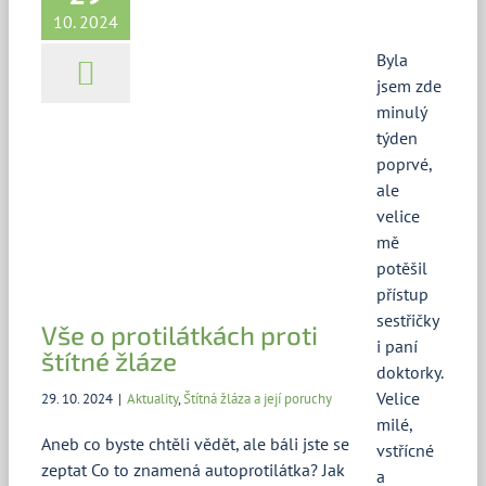
štítné žláze
10. 2024
Aktuality
Štítná žláza a její poruchy
Byla
jsem zde
minulý
týden
poprvé,
ale
velice
mě
potěšil
přístup
sestřičky
Vše o protilátkách proti
i paní
štítné žláze
doktorky.
Velice
29. 10. 2024
|
Aktuality
,
Štítná žláza a její poruchy
m
ilé,
Aneb co byste chtěli vědět, ale báli jste se
vstřícné
zeptat Co to znamená autoprotilátka? Jak
a