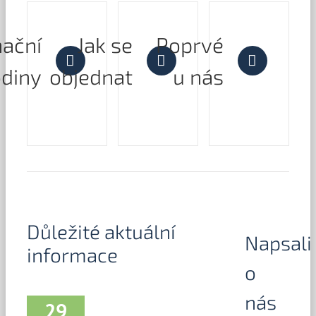
nační
Jak se
Poprvé
diny
objednat
u nás
Důležité aktuální
Napsali
informace
o
nás
29
Vše o protilátkách proti