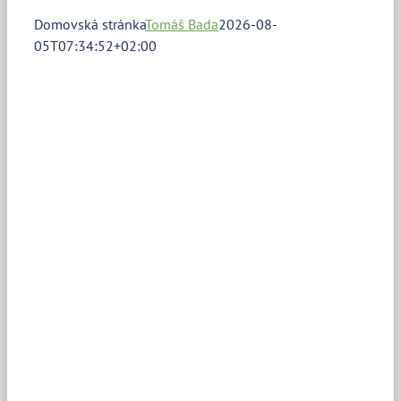
Domovská stránka
Tomáš Bada
2026-08-
05T07:34:52+02:00
Důležitá
upozornění
!!! POZOR, 7.
– 18. září
2026 se
NEKONAJÍ
odběry krve.
!!!
Děkujeme
za