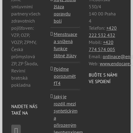
smluvními
žláza
530/4
partnery všech
opravdu
140 00 Praha
zdravotních
bolí
4
pojišťoven:
Telefon:
+420
Menstruace
VZP, OZP,
222 532 432
a snížená
VOZP, ZPMV,
Mobil:
+420
funkce
Česká
774 574 005
štítné žlázy
průmyslová
Email:
ordinace@endo
ZP, ZP Škoda,
Web:
www.endocare.c
Pojďme
Revírní
BUĎTE S NÁMI
porozumět
bratrská
VE SPOJENÍ
fT4
pokladna
Jaký je
rozdíl mezi
NAJDETE NÁS
syntetickým
TAKÉ NA
a
přirozeným
levotyroxinem