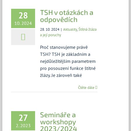
TSH v otázkách a
28
odpovědích
10. 2024
28. 10. 2024
|
Aktuality
,
Štítná žláza
a její poruchy
Proč stanovujeme právě
TSH? TSH je základním a
nejdůležitějším parametrem
pro posouzení funkce štítné
žlázy. Je zároveň také
Čtěte dále
Semináře a
27
workshopy
2. 2023
2023/2024