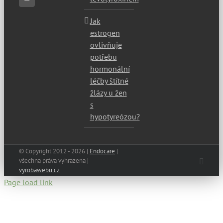
Jak
estrogen
ovlivňuje
potřebu
hormonální
léčby štítné
žlázy u žen
s
hypotyreózou?
© Copyright 2012 -
2026 |
Endocare
|
všechna práva vyhrazena |
Faceb
vyrobawebu.cz
Page load link