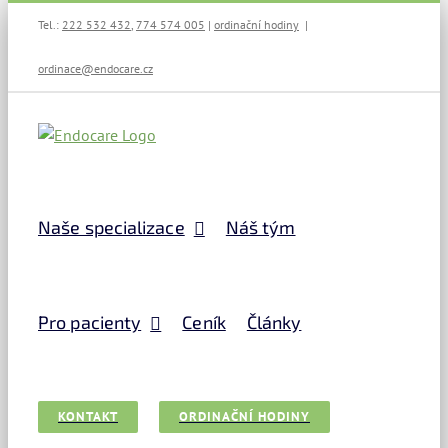
Přeskočit
Tel.:
222 532 432
,
774 574 005
|
ordinační hodiny
|
na
obsah
ordinace@endocare.cz
Naše specializace
Náš tým
Pro pacienty
Ceník
Články
KONTAKT
ORDINAČNÍ HODINY