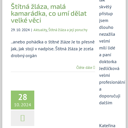
Štítná žláza, malá
skvělý
kamarádka, co umí dělat
přístup
velké věci
jsem
dlouho
29. 10. 2024
|
Aktuality
,
Štítná žláza a její poruchy
nezažila
velmi
..anebo pohádka o štítné žláze Je to přesně
milí lidé
jak, jak stojí v nadpise. Štítná žláza je zcela
a paní
drobný orgán
doktorka
Čtěte dále
Jedličková
velmi
profesionální
a
28
doporučuji
Jód a vše, co je dobré o něm
dalším
vědět
10. 2024
Aktuality
Štítná žláza a její poruchy
Kateřina