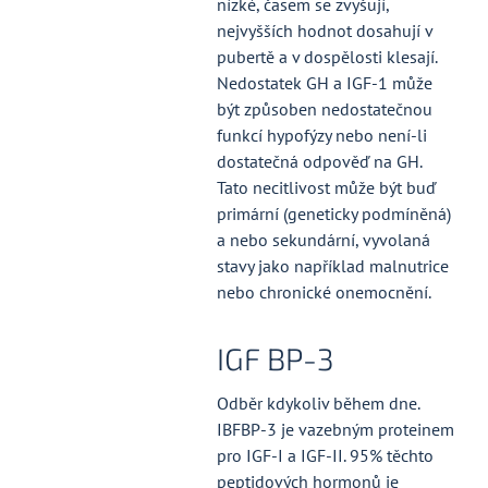
nízké, časem se zvyšují,
nejvyšších hodnot dosahují v
pubertě a v dospělosti klesají.
Nedostatek GH a IGF-1 může
být způsoben nedostatečnou
funkcí hypofýzy nebo není-li
dostatečná odpověď na GH.
Tato necitlivost může být buď
primární (geneticky podmíněná)
a nebo sekundární, vyvolaná
stavy jako například malnutrice
nebo chronické onemocnění.
IGF BP-3
Odběr kdykoliv během dne.
IBFBP-3 je vazebným proteinem
pro IGF-I a IGF-II. 95% těchto
peptidových hormonů je