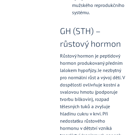
mužského reprodukčního
systému.
GH (STH) –
růstový hormon
Růstový hormon je peptidový
hormon produkovaný předním
lalokem hypofýzy. Je nezbytný
pro normální růst a vývoj dětí. V
dospělosti ovlivňuje kostní a
svalovou hmotu (podporuje
tvorbu bílkovin), rozpad
tělesných tuků a zvyšuje
hladinu cukru v krvi. Při
nedostatku růstového
hormonu v dětství vzniká