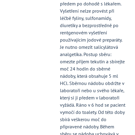
předem po dohodě s lékařem.
Vyšetření nelze provést při
léčbě fyliny, sulfonamidy,
diuretiky a bezprostředně po
rentgenovém vyšetření
používajícím jodové preparáty.
Je nutno omezit salicylátová
analgetika. Postup sběru:
omezte příjem tekutin a sbírejte
moč 24 hodin do sběrné
nádoby, která obsahuje 5 ml
HCl. Sběrnou nádobu obdržte v
laboratoři nebo u svého lékaře,
který si ji předem v laboratoři
vyžádá. Ráno v 6 hod se pacient
vymočí do toalety. Od této doby
sbírá veškerou moč do
připravené nádoby. Během
sběru se nádoba uchovává v