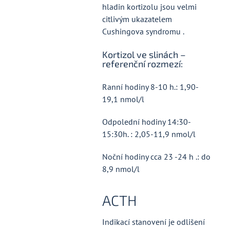
hladin kortizolu jsou velmi
citlivým ukazatelem
Cushingova syndromu .
Kortizol ve slinách –
referenční rozmezí:
Ranní hodiny 8-10 h.: 1,90-
19,1 nmol/l
Odpolední hodiny 14:30-
15:30h. : 2,05-11,9 nmol/l
Noční hodiny cca 23 -24 h .: do
8,9 nmol/l
ACTH
Indikací stanovení je odlišení