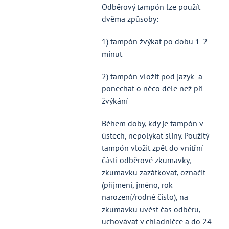
Odběrový tampón lze použít
dvěma způsoby:
1) tampón žvýkat po dobu 1-2
minut
2) tampón vložit pod jazyk a
ponechat o něco déle než při
žvýkání
Během doby, kdy je tampón v
ústech, nepolykat sliny. Použitý
tampón vložit zpět do vnitřní
části odběrové zkumavky,
zkumavku zazátkovat, označit
(příjmení, jméno, rok
narození/rodné číslo), na
zkumavku uvést čas odběru,
uchovávat v chladničce a do 24