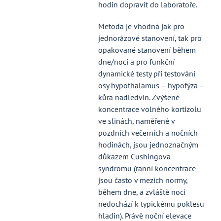
hodin dopravit do laboratoře.
Metoda je vhodná jak pro
jednorázové stanovení, tak pro
opakované stanovení během
dne/noci a pro funkční
dynamické testy při testování
osy hypothalamus – hypofýza –
kůra nadledvin. Zvýšené
koncentrace volného kortizolu
ve slinách, naměřené v
pozdních večerních a nočních
hodinách, jsou jednoznačným
důkazem Cushingova
syndromu (ranní koncentrace
jsou často v mezích normy,
během dne, a zvláště noci
nedochází k typickému poklesu
hladin). Právě noční elevace