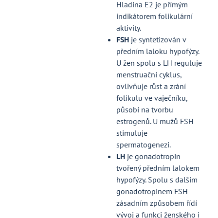
Hladina E2 je přímým
indikátorem folikulární
aktivity.
FSH
je syntetizován v
předním laloku hypofýzy.
U žen spolu s LH reguluje
menstruační cyklus,
ovlivňuje růst a zrání
folikulu ve vaječníku,
působí na tvorbu
estrogenů. U mužů FSH
stimuluje
spermatogenezi.
LH
je gonadotropin
tvořený předním lalokem
hypofýzy. Spolu s dalším
gonadotropinem FSH
zásadním způsobem řídí
vývoj a funkci ženského i