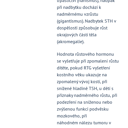
trpaslictví (nanismus), naopak
při nadbytku dochází k
nadměrnému vzrůstu
(gigantismus). Nadbytek STH v
dospělosti způsobuje růst
okrajových částí těla
(akromegalie).
Hodnota růstového hormonu
se vyšetřuje při zpomalení růstu
dítěte, pokud RTG vyšetření
kostního věku ukazuje na
zpomalený vývoj kostí, při
snížené hladině TSH, u dětí s
příznaky nadměrného růstu, při
podezření na sníženou nebo
zvýšenou funkci podvěsku
mozkového, při
náhodném nálezu tumoru v