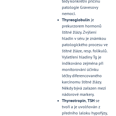
tedy konkrétní příčinu
patologie Gravesovy
nemoci.
Thyreoglobulin
je
prekurzorem hormonů
štítné žlázy. Zvýšení
hladin v séru je známkou
patologického procesu ve
štítné žláze, resp. folikulů.
Vyšetření hladiny Tg je
indikováno zejména při
monitorování účinku
léčby diferencovaného
karcinomu štítné žlázy.
Někdy bývá zařazen mezi
nádorové markery.
Thyreotropin
,
TSH
se
tvoří a je uvolňován z
předního laloku hypofýzy,