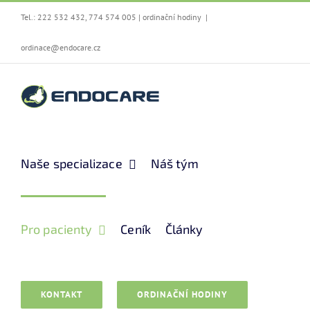
Přeskočit
Tel.:
222 532 432
,
774 574 005
|
ordinační hodiny
|
na
obsah
ordinace@endocare.cz
Naše specializace
Náš tým
Pro pacienty
Ceník
Články
KONTAKT
ORDINAČNÍ HODINY