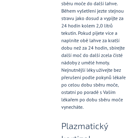
sběru moče do další lahve.
Během vyšetření jezte stejnou
stravu jako dosud a vypijte za
24 hodin kolem 2,0 litrů
tekutin. Pokud pijete více a
naplníte obě lahve za kratší
dobu než za 24 hodin, sbírejte
další moč do další zcela čisté
nádoby z umělé hmoty.
Nejnutnější léky užívejte bez
přerušení podle pokynů lékaře
po celou dobu sběru moče,
ostatní po poradě s Vaším
lékařem po dobu sběru moče
vynecháte.
Plazmatický