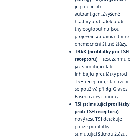
je potenciální
autoantigen. Zvýšené
hladiny protilátek proti
thyreoglobulinu jsou
projevem autoimunitního
onemocnění štítné žlázy.
TRAK
(protilátky pro TSH
receptoru)
– test zahrnuje
jak stimulující tak
inhibující protilátky proti
TSH receptoru, stanovení
se používá při dg. Graves-
Basedovovy choroby.
TSI (stimulující protilátky
proti TSH receptoru)
–
nový test TSI detekuje
pouze protilátky
stimulující štítnou žlázu,