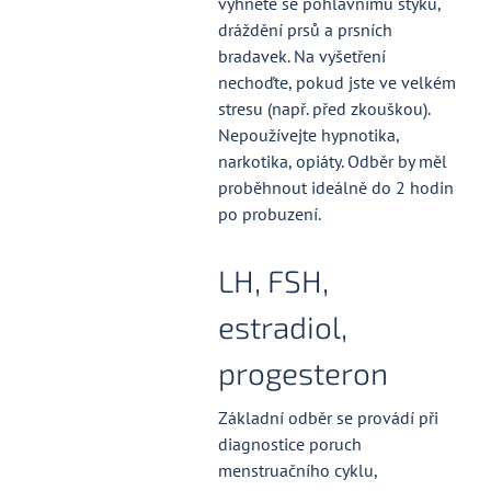
vyhněte se pohlavnímu styku,
dráždění prsů a prsních
bradavek. Na vyšetření
nechoďte, pokud jste ve velkém
stresu (např. před zkouškou).
Nepoužívejte hypnotika,
narkotika, opiáty. Odběr by měl
proběhnout ideálně do 2 hodin
po probuzení.
LH, FSH,
estradiol,
progesteron
Základní odběr se provádí při
diagnostice poruch
menstruačního cyklu,