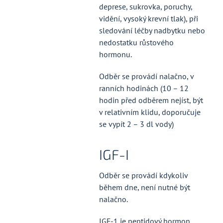
deprese, sukrovka, poruchy,
vidění, vysoký krevní tlak), při
sledování léčby nadbytku nebo
nedostatku růstového
hormonu.
Odběr se provádí nalačno, v
ranních hodinách (10 – 12
hodin před odběrem nejíst, být
v relativním klidu, doporučuje
se vypít 2 – 3 dl vody)
IGF-I
Odběr se provádí kdykoliv
během dne, není nutné být
nalačno.
IGF-1 je peptidový hormon,