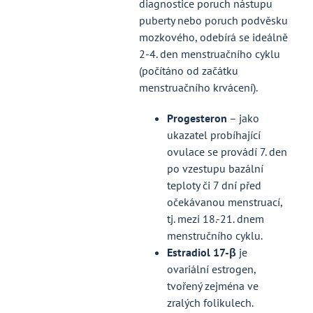
diagnostice poruch nástupu
puberty nebo poruch podvěsku
mozkového, odebírá se ideálně
2-4. den menstruačního cyklu
(počítáno od začátku
menstruačního krvácení).
Progesteron
– jako
ukazatel probíhající
ovulace se provádí 7. den
po vzestupu bazální
teploty či 7 dní před
očekávanou menstruací,
tj. mezi 18.-21. dnem
menstručního cyklu.
Estradiol 17-β
je
ovariální estrogen,
tvořený zejména ve
zralých folikulech.