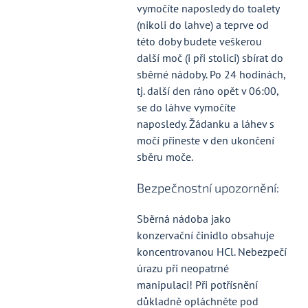
vymočíte naposledy do toalety
(nikoli do lahve) a teprve od
této doby budete veškerou
další moč (i při stolici) sbírat do
sběrné nádoby. Po 24 hodinách,
tj. další den ráno opět v 06:00,
se do láhve vymočíte
naposledy. Žádanku a láhev s
močí přineste v den ukončení
sběru moče.
Bezpečnostní upozornění:
Sběrná nádoba jako
konzervační činidlo obsahuje
koncentrovanou HCl. Nebezpečí
úrazu při neopatrné
manipulaci! Při potřísnění
důkladně opláchněte pod