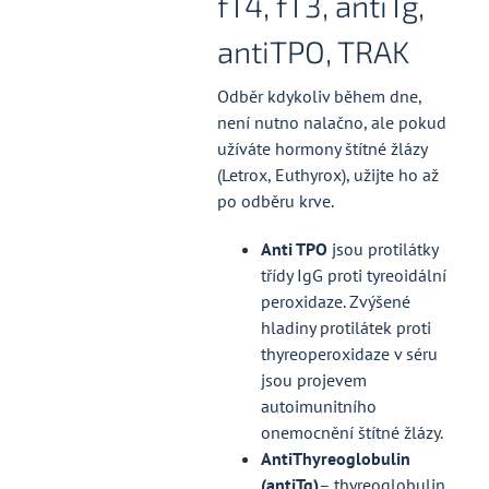
fT4, fT3, antiTg,
antiTPO, TRAK
Odběr kdykoliv během dne,
není nutno nalačno, ale pokud
užíváte hormony štítné žlázy
(Letrox, Euthyrox), užijte ho až
po odběru krve.
Anti TPO
jsou protilátky
třídy IgG proti tyreoidální
peroxidaze. Zvýšené
hladiny protilátek proti
thyreoperoxidaze v séru
jsou projevem
autoimunitního
onemocnění štítné žlázy.
AntiThyreoglobulin
(antiTg)
– thyreoglobulin