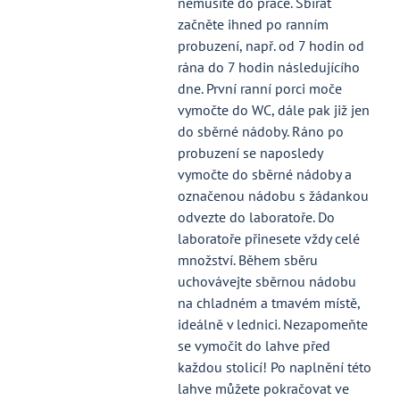
nemusíte do práce. Sbírat
začněte ihned po ranním
probuzení, např. od 7 hodin od
rána do 7 hodin následujícího
dne. První ranní porci moče
vymočte do WC, dále pak již jen
do sběrné nádoby. Ráno po
probuzení se naposledy
vymočte do sběrné nádoby a
označenou nádobu s žádankou
odvezte do laboratoře. Do
laboratoře přinesete vždy celé
množství. Během sběru
uchovávejte sběrnou nádobu
na chladném a tmavém místě,
ideálně v lednici. Nezapomeňte
se vymočit do lahve před
každou stolicí! Po naplnění této
lahve můžete pokračovat ve