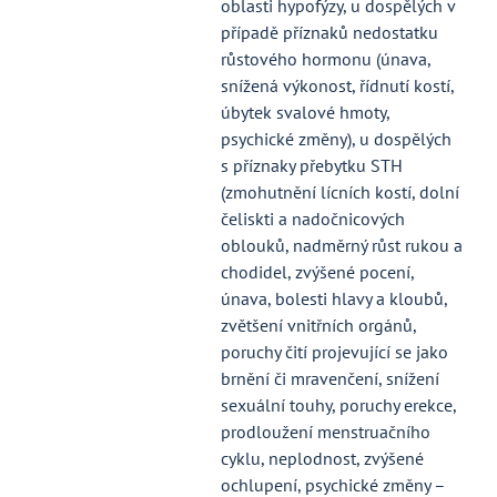
oblasti hypofýzy, u dospělých v
případě příznaků nedostatku
růstového hormonu (únava,
snížená výkonost, řídnutí kostí,
úbytek svalové hmoty,
psychické změny), u dospělých
s příznaky přebytku STH
(zmohutnění lícních kostí, dolní
čeliskti a nadočnicových
oblouků, nadměrný růst rukou a
chodidel, zvýšené pocení,
únava, bolesti hlavy a kloubů,
zvětšení vnitřních orgánů,
poruchy čití projevující se jako
brnění či mravenčení, snížení
sexuální touhy, poruchy erekce,
prodloužení menstruačního
cyklu, neplodnost, zvýšené
ochlupení, psychické změny –