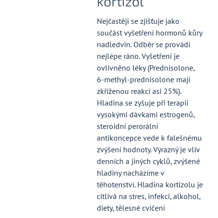
kortizol
Nejčastěji se zjišťuje jako
součást vyšetření hormonů kůry
nadledvin. Odběr se provádí
nejlépe ráno. Vyšetření je
ovlivněno léky (Prednisolone,
6-methyl-prednisolone mají
zkříženou reakci asi 25%).
Hladina se zyšuje při terapii
vysokými dávkami estrogenů,
steroidní perorální
antikoncepce vede k falešnému
zvýšení hodnoty. Výrazný je vliv
denních a jiných cyklů, zvýšené
hladiny nacházíme v
těhotenství. Hladina kortizolu je
citlivá na stres, infekci, alkohol,
diety, tělesné cvičení