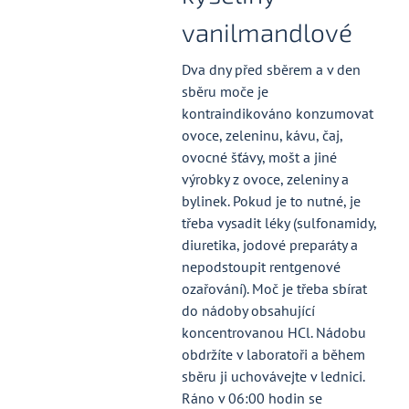
vanilmandlové
Dva dny před sběrem a v den
sběru moče je
kontraindikováno konzumovat
ovoce, zeleninu, kávu, čaj,
ovocné šťávy, mošt a jiné
výrobky z ovoce, zeleniny a
bylinek. Pokud je to nutné, je
třeba vysadit léky (sulfonamidy,
diuretika, jodové preparáty a
nepodstoupit rentgenové
ozařování). Moč je třeba sbírat
do nádoby obsahující
koncentrovanou HCl. Nádobu
obdržíte v laboratoři a během
sběru ji uchovávejte v lednici.
Ráno v 06:00 hodin se