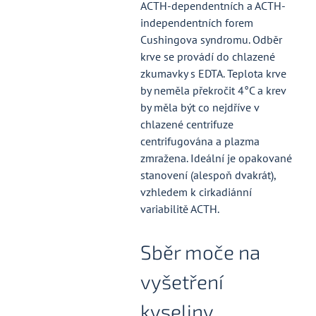
ACTH-dependentních a ACTH-
independentních forem
Cushingova syndromu. Odběr
krve se provádí do chlazené
zkumavky s EDTA. Teplota krve
by neměla překročit 4°C a krev
by měla být co nejdříve v
chlazené centrifuze
centrifugována a plazma
zmražena. Ideální je opakované
stanovení (alespoň dvakrát),
vzhledem k cirkadiánní
variabilitě ACTH.
Sběr moče na
vyšetření
kyseliny