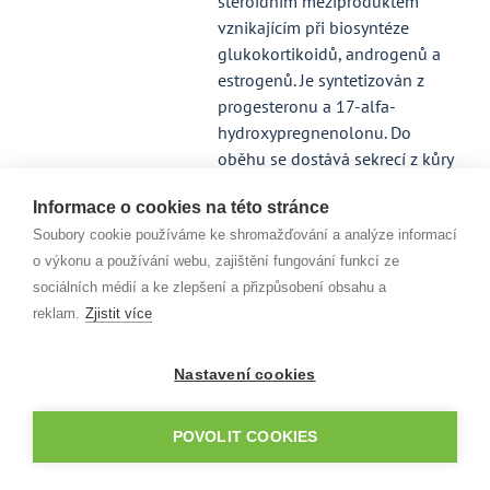
steroidním meziproduktem
vznikajícím při biosyntéze
glukokortikoidů, androgenů a
estrogenů. Je syntetizován z
progesteronu a 17-alfa-
hydroxypregnenolonu. Do
oběhu se dostává sekrecí z kůry
nadledvin, ovárií a varlat.
Informace o cookies na této stránce
Stanovení 17-alfa-
hydroxyprogesteronu má
Soubory cookie používáme ke shromažďování a analýze informací
největší význam v diagnostice a
o výkonu a používání webu, zajištění fungování funkcí ze
sledování vrozeného deficitu
sociálních médií a ke zlepšení a přizpůsobení obsahu a
enzymu 21-hydroxylázy, který je
reklam.
Zjistit více
příčinou kongenitální adrenální
hyperplasie. Odběr se provádí
Nastavení cookies
ráno nalačno, u žen během
folikulární fáze cyklu, u
POVOLIT COOKIES
novorozenců 4-7 event. 2. den
po narození Hodnoty jsou