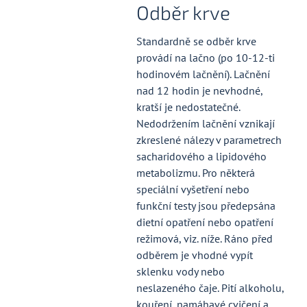
Odběr krve
Standardně se odběr krve
provádí na lačno (po 10-12-ti
hodinovém lačnění). Lačnění
nad 12 hodin je nevhodné,
kratší je nedostatečné.
Nedodržením lačnění vznikají
zkreslené nálezy v parametrech
sacharidového a lipidového
metabolizmu. Pro některá
speciální vyšetření nebo
funkční testy jsou předepsána
dietní opatření nebo opatření
režimová, viz. níže. Ráno před
odběrem je vhodné vypít
sklenku vody nebo
neslazeného čaje. Pití alkoholu,
kouření, namáhavé cvičení a