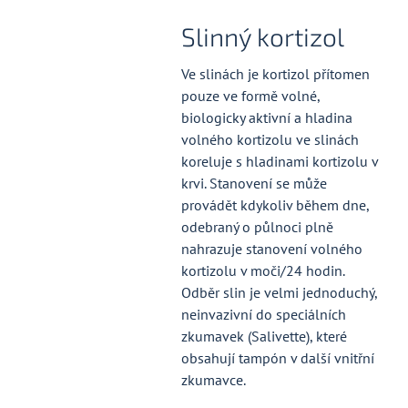
Slinný kortizol
Ve slinách je kortizol přítomen
pouze ve formě volné,
biologicky aktivní a hladina
volného kortizolu ve slinách
koreluje s hladinami kortizolu v
krvi. Stanovení se může
provádět kdykoliv během dne,
odebraný o půlnoci plně
nahrazuje stanovení volného
kortizolu v moči/24 hodin.
Odběr slin je velmi jednoduchý,
neinvazivní do speciálních
zkumavek (Salivette), které
obsahují tampón v další vnitřní
zkumavce.