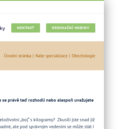
ky
KONTAKT
ORDINAČNÍ HODINY
Úvodní stránka
Naše specializace
Obezitologie
te se právě teď rozhodli nebo alespoň uvažujete
životní „boj“ s kilogramy? Zkusili jste snad již
nadné, ale pod správným vedením se může stát i