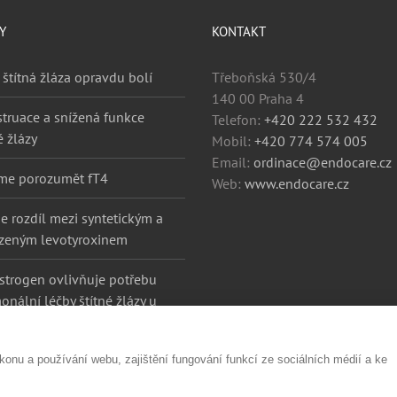
Y
KONTAKT
 štítná žláza opravdu bolí
Třeboňská 530/4
140 00 Praha 4
truace a snížená funkce
Telefon:
+420 222 532 432
é žlázy
Mobil:
+420 774 574 005
Email:
ordinace@endocare.cz
me porozumět fT4
Web:
www.endocare.cz
je rozdíl mezi syntetickým a
ozeným levotyroxinem
estrogen ovlivňuje potřebu
onální léčby štítné žlázy u
s hypotyreózou?
nu a používání webu, zajištění fungování funkcí ze sociálních médií a ke
a |
vyrobawebu.cz