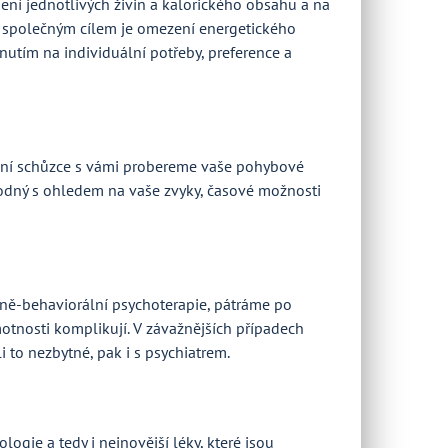
pení jednotlivých živin a kalorického obsahu a na
m společným cílem je omezení energetického
nutím na individuální potřeby, preference a
rvní schůzce s vámi probereme vaše pohybové
vhodný s ohledem na vaše zvyky, časové možnosti
vně-behaviorální psychoterapie, pátráme po
otnosti komplikují. V závažnějších případech
to nezbytné, pak i s psychiatrem.
ogie a tedy i nejnovější léky, které jsou