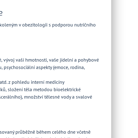
e
yškoleným v obezitologii s podporou nutričního
ě, vývoj vaší hmotnosti, vaše jídelní a pohybové
tu, psychosociální aspekty (emoce, rodina,
atd. z pohledu interní medicíny
ků, složení těla metodou bioelektrické
cerálního), množství tělesné vody a svalové
apisovaný průběžně během celého dne včetně