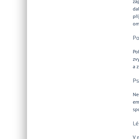
zá
da
př
om
Po
Po
zv
a 
Ps
Ne
em
sp
Lé
V 