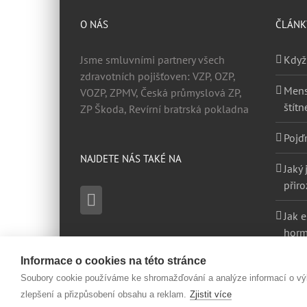
O NÁS
ČLÁNK
Jsme smluvními partnery všech
Když
zdravotních pojišťoven: VZP, OZP,
Mens
VOZP, ZPMV, Česká průmyslová ZP,
štítn
ZP Škoda, Revírní bratrská pokladna
Pojď
NAJDETE NÁS TAKÉ NA
Jaký 
přir
Jak 
horm
žen 
Informace o cookies na této stránce
Soubory cookie používáme ke shromažďování a analýze informací o výko
zlepšení a přizpůsobení obsahu a reklam.
Zjistit více
© Copyright 2012 -
2026 |
Endocare
| všechna práva vyhrazen