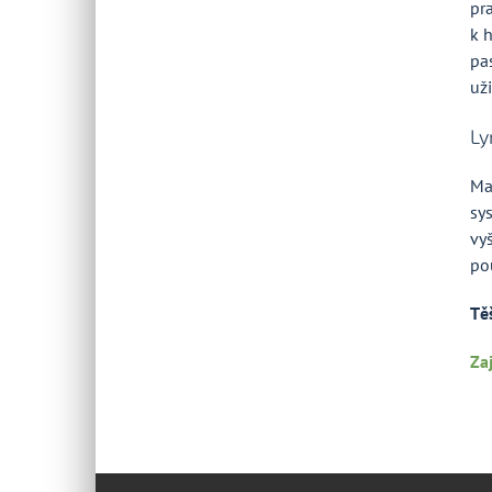
pr
k 
pa
uži
Ly
Ma
sy
vy
po
Tě
Za