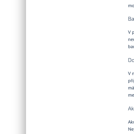
mo
Ba
V 
ne
bar
Do
V 
př
má
me
Ak
Ak
Ne