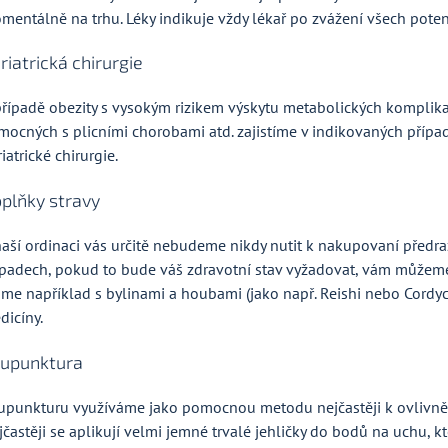
mentálně na trhu. Léky indikuje vždy lékař po zvážení všech potenci
riatrická chirurgie
případě obezity s vysokým rizikem výskytu metabolických komplika
mocných s plicními chorobami atd. zajistíme v indikovaných případ
iatrické chirurgie.
plňky stravy
naší ordinaci vás určitě nebudeme nikdy nutit k nakupovaní předr
ípadech, pokud to bude váš zdravotní stav vyžadovat, vám můžem
me například s bylinami a houbami (jako např. Reishi nebo Cordyce
dicíny.
upunktura
upunkturu využíváme jako pomocnou metodu nejčastěji k ovlivnění
jčastěji se aplikují velmi jemné trvalé jehličky do bodů na uchu, k