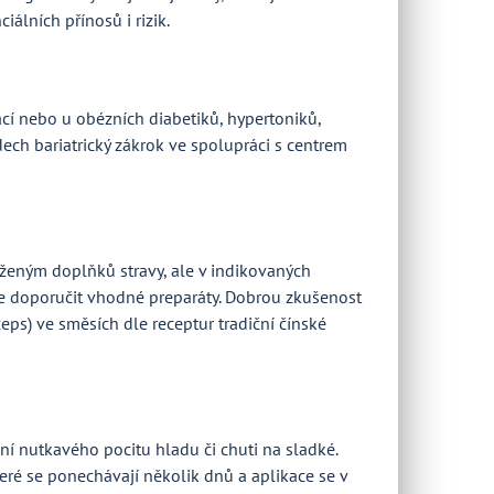
álních přínosů i rizik.
cí nebo u obézních diabetiků, hypertoniků,
ech bariatrický zákrok ve spolupráci s centrem
aženým doplňků stravy, ale v indikovaných
e doporučit vhodné preparáty. Dobrou zkušenost
ps) ve směsích dle receptur tradiční čínské
 nutkavého pocitu hladu či chuti na sladké.
teré se ponechávají několik dnů a aplikace se v