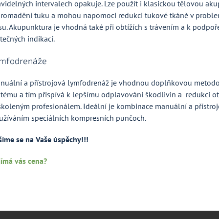
avidelných intervalech opakuje. Lze použít i klasickou tělovou ak
hromadění tuku a mohou napomoci redukci tukové tkáně v problema
su. Akupunktura je vhodná také při obtížích s trávením a k podpo
tečných indikací.
mfodrenáže
nuální a přístrojová lymfodrenáž je vhodnou doplňkovou metodou
stému a tím přispívá k lepšímu odplavování škodlivin a redukci o
školeným profesionálem. Ideální je kombinace manuální a přístr
užíváním speciálních kompresních punčoch.
šíme se na Vaše úspěchy!!!
jímá vás cena?