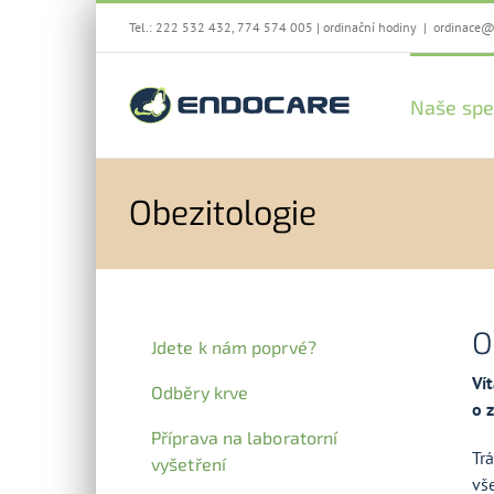
Přeskočit
Tel.:
222 532 432
,
774 574 005
|
ordinační hodiny
|
ordinace@
na
obsah
Naše spe
Obezitologie
O
Jdete k nám poprvé?
Ví
Odběry krve
o 
Příprava na laboratorní
Tr
vyšetření
vš