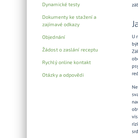
Dynamické testy
zá
Dokumenty ke stažení a
J
zajímavé odkazy
U 
Objednání
být
Žádost o zaslání receptu
Zá
obe
Rychlý online kontakt
ps
re
Otázky a odpovědi
Ne
sv
na
ob
vis
ri
sr