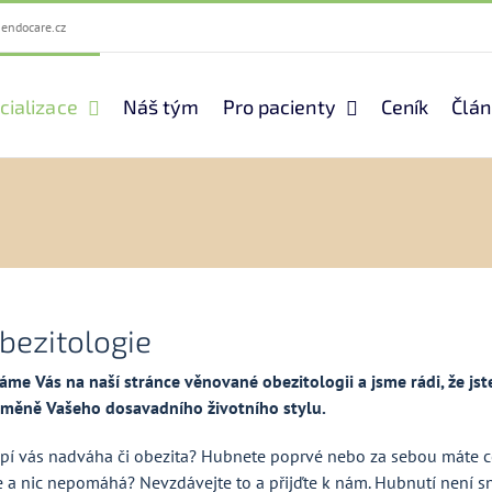
endocare.cz
cializace
Náš tým
Pro pacienty
Ceník
Člán
bezitologie
táme Vás na naší stránce věnované obezitologii a jsme rádi, že js
změně Vašeho dosavadního životního stylu.
ápí vás nadváha či obezita? Hubnete poprvé nebo za sebou máte celo
e a nic nepomáhá? Nevzdávejte to a přijďte k nám. Hubnutí není s