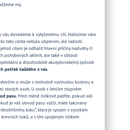
omůžeme my.
u vás dovedeme k vytyčenému cíli. Nabízíme vám
ás tato cesta nebyla utrpením, ale radostí.
ehož cílem je odhalit hlavní příčiny nadváhy či
ch pohybových aktivit, ale také v oblasti
ít optimální a dlouhodobě akceptovatelný způsob
ch potřeb každého z vás.
 především o muže s mohutně vyvinutou kostrou a
mi starých osob. U osob s lehčím stupněm
od pasu.
Mezi méně rizikové patříte, pokud váš
okud je váš obvod pasu vyšší, máte takzvaný
nitrobřišního tuku“, který je spojen s vysokým
 krevních tuků, a s tím spojeným rizikem