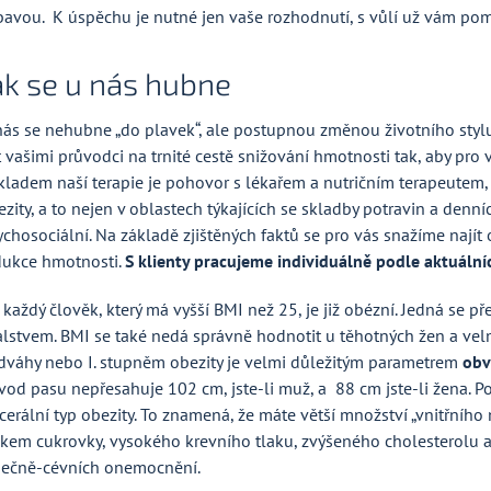
bavou. K úspěchu je nutné jen vaše rozhodnutí, s vůlí už vám p
ak se u nás hubne
nás se nehubne „do plavek“, ale postupnou změnou životního styl
 vašimi průvodci na trnité cestě snižování hmotnosti tak, aby pro v
kladem naší terapie je pohovor s lékařem a nutričním terapeutem, j
zity, a to nejen v oblastech týkajících se skladby potravin a denní
ychosociální. Na základě zjištěných faktů se pro vás snažíme naj
dukce hmotnosti.
S klienty pracujeme individuálně podle aktuální
 každý člověk, který má vyšší BMI než 25, je již obézní. Jedná se
alstvem. BMI se také nedá správně hodnotit u těhotných žen a vel
dváhy nebo I. stupněm obezity je velmi důležitým parametrem
obv
vod pasu nepřesahuje 102 cm, jste-li muž, a 88 cm jste-li žena. P
cerální typ obezity. To znamená, že máte větší množství „vnitřního 
zikem cukrovky, vysokého krevního tlaku, zvýšeného cholesterolu a
dečně-cévních onemocnění.