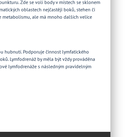
upunkturu. Zde se volí body v místech se sklonem
tických oblastech nejčastěji boků, stehen či
ře metabolismu, ale má mnoho dalších velice
 hubnutí. Podporuje činnost lymfatického
toků. Lymfodrenáž by měla být vždy prováděna
ojové lymfodrenáže s následným pravidelným