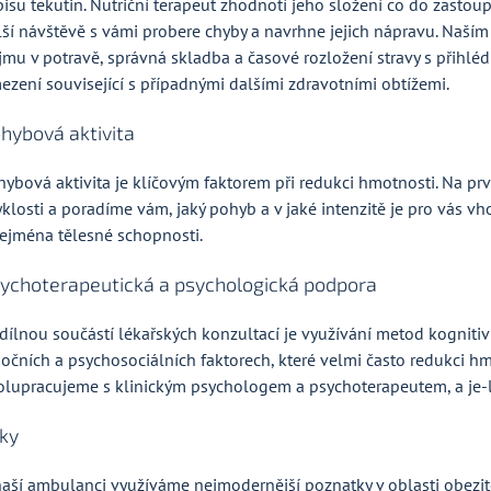
pisu tekutin. Nutriční terapeut zhodnotí jeho složení co do zastou
lší návštěvě s vámi probere chyby a navrhne jejich nápravu. Naší
íjmu v potravě, správná skladba a časové rozložení stravy s přihléd
ezení související s případnými dalšími zdravotními obtížemi.
hybová aktivita
hybová aktivita je klíčovým faktorem při redukci hmotnosti. Na p
yklosti a poradíme vám, jaký pohyb a v jaké intenzitě je pro vás 
zejména tělesné schopnosti.
ychoterapeutická a psychologická podpora
dílnou součástí lékařských konzultací je využívání metod kogniti
očních a psychosociálních faktorech, které velmi často redukci hm
olupracujeme s klinickým psychologem a psychoterapeutem, a je-li 
ky
naší ambulanci využíváme nejmodernější poznatky v oblasti obezitol