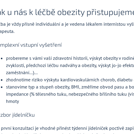
ak u nás k léčbě obezity přistupujem
čba je vždy přísně individuální a je vedena lékařem internistou v
rapeuta.
mplexní vstupní vyšetření
probereme s vámi vaší zdravotní historii, výskyt obezity v rodin
zvyklosti, předchozí léčbu nadváhy a obezity, výskyt jo-jo efek
zaměstnání…)…
zhodnotíme riziko výskytu kardiovaskulárních chorob, diabetu 
stanovíme typ a stupeň obezity, BMI, změříme obvod pasu a bo
impedance (% tělesného tuku, nebezpečného břišního tuku (vis
hmoty
zbor jídelníčku
 první konzultaci je vhodné přinést týdenní jídelníček poctivě z