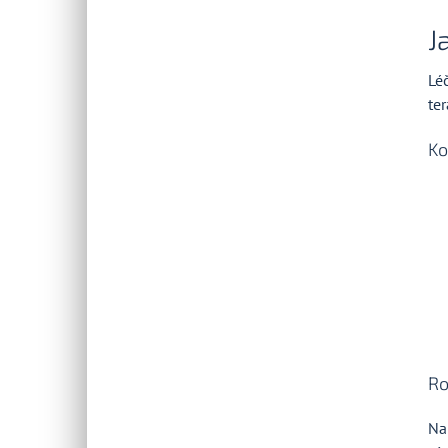
J
Lé
te
Ko
Ro
Na