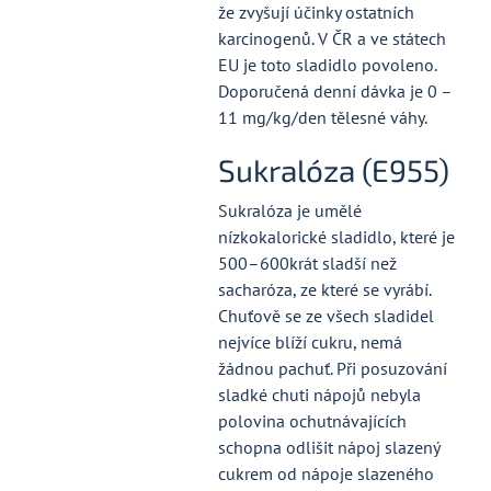
že zvyšují účinky ostatních
karcinogenů. V ČR a ve státech
EU je toto sladidlo povoleno.
Doporučená denní dávka je 0 –
11 mg/kg/den tělesné váhy.
Sukralóza (E955)
Sukralóza je umělé
nízkokalorické sladidlo, které je
500–600krát sladší než
sacharóza, ze které se vyrábí.
Chuťově se ze všech sladidel
nejvíce blíží cukru, nemá
žádnou pachuť. Při posuzování
sladké chuti nápojů nebyla
polovina ochutnávajících
schopna odlišit nápoj slazený
cukrem od nápoje slazeného