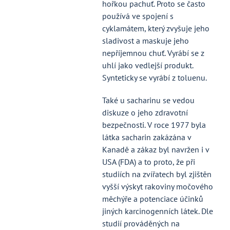
hořkou pachuť. Proto se často
používá ve spojení s
cyklamátem, který zvyšuje jeho
sladivost a maskuje jeho
nepříjemnou chuť. Vyrábí se z
uhlí jako vedlejší produkt.
Synteticky se vyrábí z toluenu.
Také u sacharinu se vedou
diskuze o jeho zdravotní
bezpečnosti. V roce 1977 byla
látka sacharin zakázána v
Kanadě a zákaz byl navržen i v
USA (FDA) a to proto, že při
studiích na zvířatech byl zjištěn
vyšší výskyt rakoviny močového
měchýře a potenciace účinků
jiných karcinogenních látek. Dle
studií prováděných na