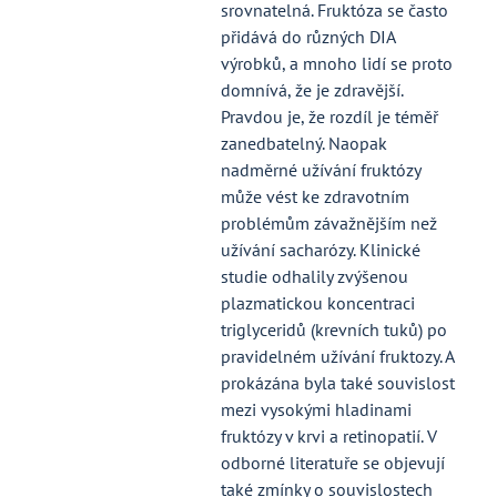
srovnatelná. Fruktóza se často
přidává do různých DIA
výrobků, a mnoho lidí se proto
domnívá, že je zdravější.
Pravdou je, že rozdíl je téměř
zanedbatelný. Naopak
nadměrné užívání fruktózy
může vést ke zdravotním
problémům závažnějším než
užívání sacharózy. Klinické
studie odhalily zvýšenou
plazmatickou koncentraci
triglyceridů (krevních tuků) po
pravidelném užívání fruktozy. A
prokázána byla také souvislost
mezi vysokými hladinami
fruktózy v krvi a retinopatií. V
odborné literatuře se objevují
také zmínky o souvislostech