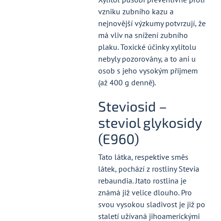
vzniku zubního kazu a
nejnovější výzkumy potvrzují, že
má vliv na snížení zubního
plaku. Toxické účinky xylitolu
nebyly pozorovány, a to ani u
osob s jeho vysokým příjmem
(až 400 g denně).
Steviosid –
steviol glykosidy
(E960)
Tato látka, respektive směs
látek, pochází z rostliny Stevia
rebaundia. Jtato rostlina je
známá již velice dlouho. Pro
svou vysokou sladivost je již po
staletí užívaná jihoamerickými