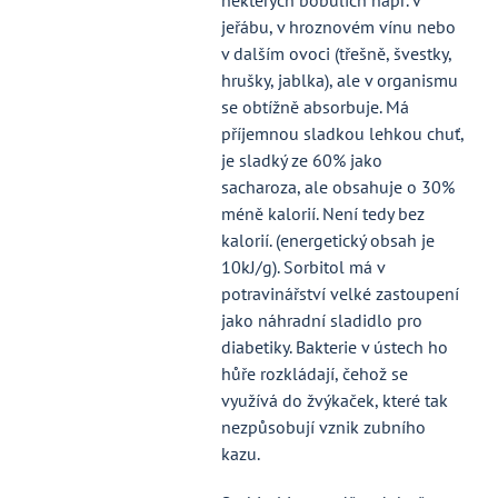
jeřábu, v hroznovém vínu nebo
v dalším ovoci (třešně, švestky,
hrušky, jablka), ale v organismu
se obtížně absorbuje. Má
příjemnou sladkou lehkou chuť,
je sladký ze 60% jako
sacharoza, ale obsahuje o 30%
méně kalorií. Není tedy bez
kalorií. (energetický obsah je
10kJ/g). Sorbitol má v
potravinářství velké zastoupení
jako náhradní sladidlo pro
diabetiky. Bakterie v ústech ho
hůře rozkládají, čehož se
využívá do žvýkaček, které tak
nezpůsobují vznik zubního
kazu.