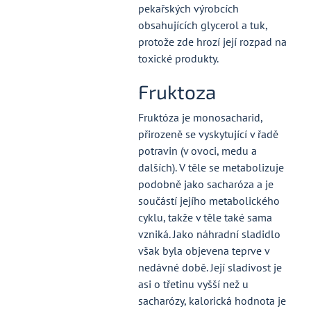
pekařských výrobcích
obsahujících glycerol a tuk,
protože zde hrozí její rozpad na
toxické produkty.
Fruktoza
Fruktóza je monosacharid,
přirozeně se vyskytující v řadě
potravin (v ovoci, medu a
dalších). V těle se metabolizuje
podobně jako sacharóza a je
součástí jejího metabolického
cyklu, takže v těle také sama
vzniká. Jako náhradní sladidlo
však byla objevena teprve v
nedávné době. Její sladivost je
asi o třetinu vyšší než u
sacharózy, kalorická hodnota je