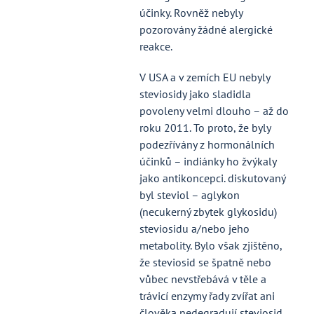
účinky. Rovněž nebyly
pozorovány žádné alergické
reakce.
V USA a v zemích EU nebyly
steviosidy jako sladidla
povoleny velmi dlouho – až do
roku 2011. To proto, že byly
podezřívány z hormonálních
účinků – indiánky ho žvýkaly
jako antikoncepci. diskutovaný
byl steviol – aglykon
(necukerný zbytek glykosidu)
steviosidu a/nebo jeho
metabolity. Bylo však zjištěno,
že steviosid se špatně nebo
vůbec nevstřebává v těle a
trávicí enzymy řady zvířat ani
člověka nedegradují steviosid