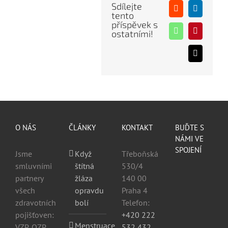
Sdílejte
Reddit
LinkedIn
tento
příspěvek s
ostatními!
WhatsApp
Pinterest
E-
mail
O NÁS
ČLÁNKY
KONTAKT
BUĎTE S
NÁMI VE
SPOJENÍ
Jsme
Když
Třeboňská
smluvními
štítná
530/4
partnery
žláza
140 00
všech
opravdu
Praha 4
zdravotních
bolí
Telefon:
pojišťoven:
+420 222
Menstruace
VZP, OZP,
532 432