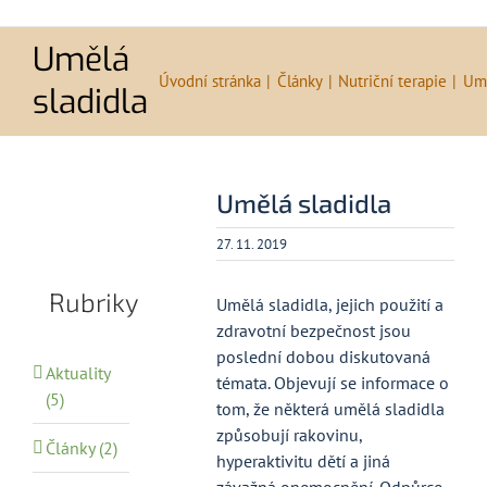
Umělá
Úvodní stránka
Články
Nutriční terapie
Umě
sladidla
Umělá sladidla
27. 11. 2019
Rubriky
Umělá sladidla, jejich použití a
zdravotní bezpečnost jsou
poslední dobou diskutovaná
Aktuality
témata. Objevují se informace o
(5)
tom, že některá umělá sladidla
způsobují rakovinu,
Články (2)
hyperaktivitu dětí a jiná