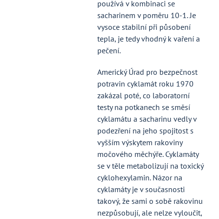
používá v kombinaci se
sacharinem v poměru 10-1. Je
vysoce stabilní při působení
tepla, je tedy vhodný k vaření a
pečení.
Americký Úrad pro bezpečnost
potravin cyklamát roku 1970
zakázal poté, co laboratorní
testy na potkanech se směsí
cyklamátu a sacharinu vedly v
podezření na jeho spojitost s
vyšším výskytem rakoviny
močového měchýře. Cyklamáty
se v těle metabolizují na toxický
cyklohexylamin. Názor na
cyklamáty je v současnosti
takový, že sami o sobě rakovinu
nezpůsobují, ale nelze vyloučit,