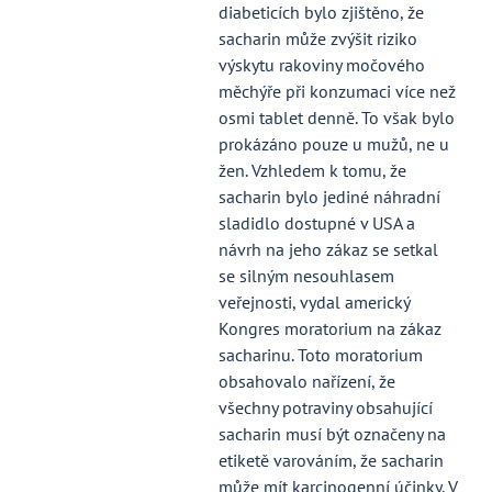
diabeticích bylo zjištěno, že
sacharin může zvýšit riziko
výskytu rakoviny močového
měchýře při konzumaci více než
osmi tablet denně. To však bylo
prokázáno pouze u mužů, ne u
žen. Vzhledem k tomu, že
sacharin bylo jediné náhradní
sladidlo dostupné v USA a
návrh na jeho zákaz se setkal
se silným nesouhlasem
veřejnosti, vydal americký
Kongres moratorium na zákaz
sacharinu. Toto moratorium
obsahovalo nařízení, že
všechny potraviny obsahující
sacharin musí být označeny na
etiketě varováním, že sacharin
může mít karcinogenní účinky. V