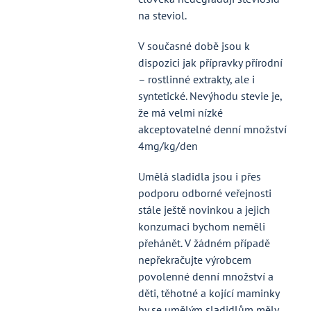
na steviol.
V současné době jsou k
dispozici jak přípravky přírodní
– rostlinné extrakty, ale i
syntetické. Nevýhodu stevie je,
že má velmi nízké
akceptovatelné denní množství
4mg/kg/den
Umělá sladidla jsou i přes
podporu odborné veřejnosti
stále ještě novinkou a jejich
konzumaci bychom neměli
přehánět. V žádném případě
nepřekračujte výrobcem
povolenné denní množství a
děti, těhotné a kojící maminky
by se umělým sladidlům měly