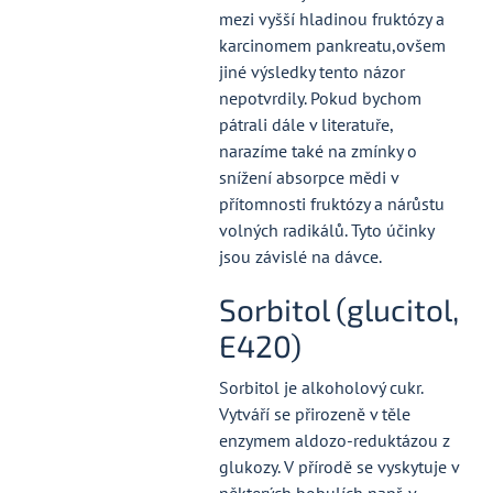
mezi vyšší hladinou fruktózy a
karcinomem pankreatu,ovšem
jiné výsledky tento názor
nepotvrdily. Pokud bychom
pátrali dále v literatuře,
narazíme také na zmínky o
snížení absorpce mědi v
přítomnosti fruktózy a nárůstu
volných radikálů. Tyto účinky
jsou závislé na dávce.
Sorbitol (glucitol,
E420)
Sorbitol je alkoholový cukr.
Vytváří se přirozeně v těle
enzymem aldozo-reduktázou z
glukozy. V přírodě se vyskytuje v
některých bobulích např. v