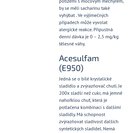
potížemi s močovým měchýřem,
by se měli sacharinu také
vyhýbat . Ve výjimečných
případech může vyvolat
alergické reakce. Přípustná
denní dávka je 0 – 2,5 mg/kg
tělesné váhy.
Acesulfam
(E950)
Jedná se o bílé krystalické
sladidlo a zvýrazňovač chuti. Je
200x sladší než cukr, má jemně
nahořklou chuť, která je
potlačena kombinací s dalšími
sladidly. Má schopnost
zvýrazňovat sladivost dalších
syntetických sladidel. Nemá