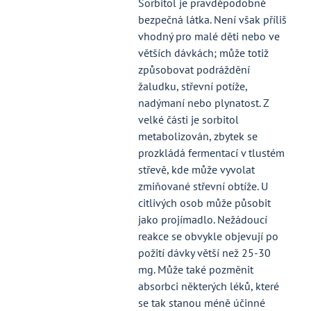
Sorbitol je pravděpodobně
bezpečná látka. Není však příliš
vhodný pro malé děti nebo ve
větších dávkách; může totiž
způsobovat podráždění
žaludku, střevní potíže,
nadýmaní nebo plynatost. Z
velké části je sorbitol
metabolizován, zbytek se
prozkládá fermentací v tlustém
střevě, kde může vyvolat
zmiňované střevní obtíže. U
citlivých osob může působit
jako projímadlo. Nežádoucí
reakce se obvykle objevují po
požití dávky větší než 25-30
mg. Může také pozměnit
absorbci některých léků, které
se tak stanou méně účinné