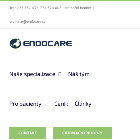
Přeskočit
Tel.:
222 532 432
,
774 574 005
|
ordinační hodiny
|
na
obsah
ordinace@endocare.cz
Naše specializace
Náš tým
Pro pacienty
Ceník
Články
KONTAKT
ORDINAČNÍ HODINY