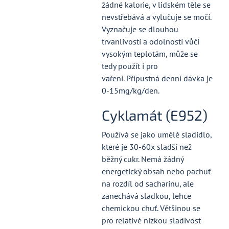
žádné kalorie, v lidském těle se
nevstřebává a vylučuje se močí.
Vyznačuje se dlouhou
trvanlivostí a odolností vůči
vysokým teplotám, může se
tedy použít i pro
vaření. Přípustná denní dávka je
0-15mg/kg/den.
Cyklamát (E952)
Používá se jako umělé sladidlo,
které je 30-60x sladší než
běžný cukr. Nemá žádný
energetický obsah nebo pachuť
na rozdíl od sacharinu, ale
zanechává sladkou, lehce
chemickou chuť. Většinou se
pro relativě nízkou sladivost