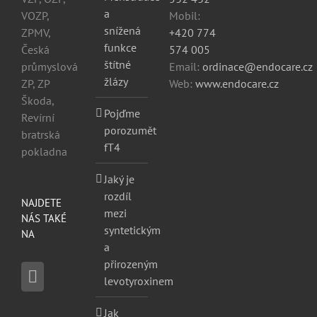
a
VOZP,
Mobil:
snížená
ZPMV,
+420 774
funkce
Česká
574 005
štítné
průmyslová
Email:
ordinace@endocare.cz
žlázy
ZP, ZP
Web:
www.endocare.cz
Škoda,
Pojďme
Revírní
porozumět
bratrská
fT4
pokladna
Jaký je
rozdíl
NAJDETE
mezi
NÁS TAKÉ
syntetickým
NA
a
přirozeným
levotyroxinem
Jak