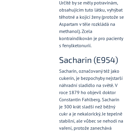
Určitě by se měly potravinám,
obsahujícím tuto látku, vyhýbat
těhotné a kojící ženy (protože se
Aspartam v těle rozkládá na
methanol). Zcela
kontraindikován je pro pacienty
s fenylketonurií.
Sacharin (E954)
Sacharin, označovaný též jako
cukerín, je bezpochyby nejstarší
náhradní sladidlo na světě. V
roce 1879 ho objevil doktor
Constantin Fahlberg. Sacharin
je 300 krát sladší než běžný
cukr a je nekalorický. Je tepelně
stabilní, ale vůbec se nehodí na
vaření, protože zanechává