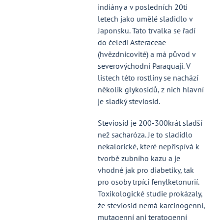
indiány a v posledních 20ti
letech jako umělé sladidlo v
Japonsku. Tato trvalka se řadí
do čeledi Asteraceae
(hvězdnicovité) a má původ v
severovýchodní Paraguaji. V
listech této rostliny se nachází
několik glykosidů, z nich hlavní
je sladký steviosid.
Steviosid je 200-300krát sladší
než sacharóza. Je to sladidlo
nekalorické, které nepřispívá k
tvorbě zubního kazu a je
vhodné jak pro diabetiky, tak
pro osoby trpící fenylketonurií.
Toxikologické studie prokázaly,
že steviosid nemá karcinogenní,
mutagenní ani teratogenní