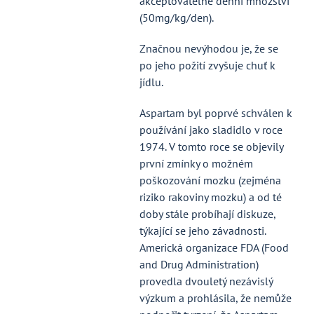
akceptovatelné denní množství
(50mg/kg/den).
Značnou nevýhodou je, že se
po jeho požití zvyšuje chuť k
jídlu.
Aspartam byl poprvé schválen k
používání jako sladidlo v roce
1974. V tomto roce se objevily
první zmínky o možném
poškozování mozku (zejména
riziko rakoviny mozku) a od té
doby stále probíhají diskuze,
týkající se jeho závadnosti.
Americká organizace FDA (Food
and Drug Administration)
provedla dvouletý nezávislý
výzkum a prohlásila, že nemůže