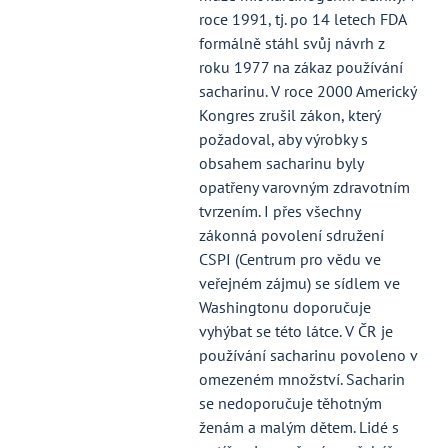
roce 1991, tj. po 14 letech FDA
formálně stáhl svůj návrh z
roku 1977 na zákaz používání
sacharinu. V roce 2000 Americký
Kongres zrušil zákon, který
požadoval, aby výrobky s
obsahem sacharinu byly
opatřeny varovným zdravotním
tvrzením. I přes všechny
zákonná povolení sdružení
CSPI (Centrum pro vědu ve
veřejném zájmu) se sídlem ve
Washingtonu doporučuje
vyhýbat se této látce. V ČR je
používání sacharinu povoleno v
omezeném množství. Sacharin
se nedoporučuje těhotným
ženám a malým dětem. Lidé s