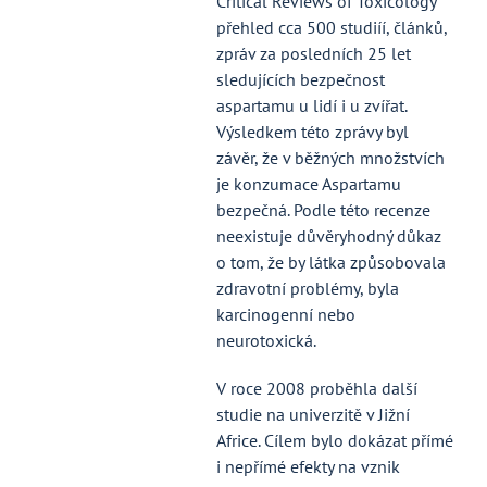
Critical Reviews of Toxicology
přehled cca 500 studiíí, článků,
zpráv za posledních 25 let
sledujících bezpečnost
aspartamu u lidí i u zvířat.
Výsledkem této zprávy byl
závěr, že v běžných množstvích
je konzumace Aspartamu
bezpečná. Podle této recenze
neexistuje důvěryhodný důkaz
o tom, že by látka způsobovala
zdravotní problémy, byla
karcinogenní nebo
neurotoxická.
V roce 2008 proběhla další
studie na univerzitě v Jižní
Africe. Cílem bylo dokázat přímé
i nepřímé efekty na vznik