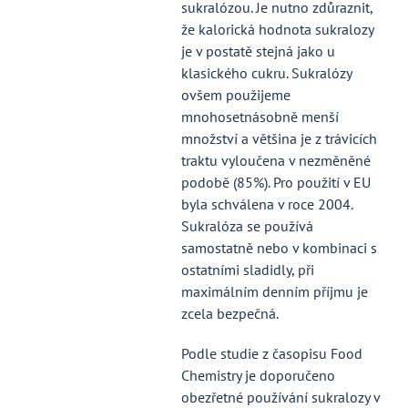
sukralózou. Je nutno zdůraznit,
že kalorická hodnota sukralozy
je v postatě stejná jako u
klasického cukru. Sukralózy
ovšem použijeme
mnohosetnásobně menší
množství a většina je z trávicích
traktu vyloučena v nezměněné
podobě (85%). Pro použití v EU
byla schválena v roce 2004.
Sukralóza se používá
samostatně nebo v kombinaci s
ostatními sladidly, při
maximálním denním příjmu je
zcela bezpečná.
Podle studie z časopisu Food
Chemistry je doporučeno
obezřetné používání sukralozy v