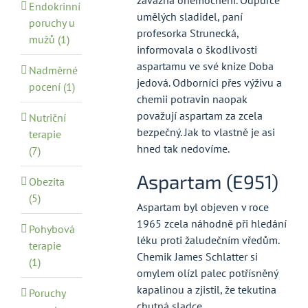
závažná onemocnění. Odpůrce
Endokrinní
umělých sladidel, paní
poruchy u
profesorka Strunecká,
mužů (1)
informovala o škodlivosti
aspartamu ve své knize Doba
Nadměrné
jedová. Odborníci přes výživu a
pocení (1)
chemii potravin naopak
považují aspartam za zcela
Nutriční
bezpečný. Jak to vlastně je asi
terapie
hned tak nedovíme.
(7)
Aspartam (E951)
Obezita
(5)
Aspartam byl objeven v roce
1965 zcela náhodně při hledání
Pohybová
léku proti žaludečním vředům.
terapie
Chemik James Schlatter si
(1)
omylem olízl palec potřísněný
kapalinou a zjistil, že tekutina
Poruchy
chutná sladce.