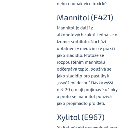
nebo naopak více toxické.
Mannitol (E421)
Mannitol je další z
alkoholových cukrů. Jedná se o
izomer sorbitolu. Nachází
uplatnění v medicínské praxi i
jako sladidlo. Protože se
rozpouštěním mannitolu
odčerpává teplo, používá se
jako sladidlo pro pastilky k
„osvěžení dechu“. Dávky vyšší
než 20 g mají projímavé účinky
a proto se mannitol používá
jako projímadlo pro děti.
Xylitol (E967)
Xylitol působí preventivně proti