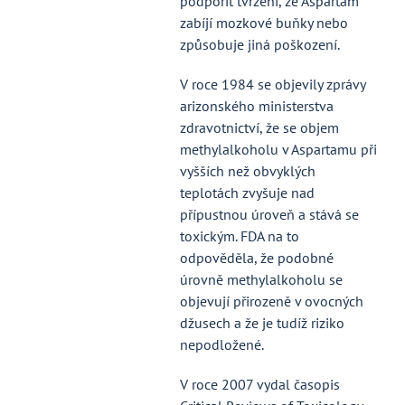
podpořit tvrzení, že Aspartam
zabíjí mozkové buňky nebo
způsobuje jiná poškození.
V roce 1984 se objevily zprávy
arizonského ministerstva
zdravotnictví, že se objem
methylalkoholu v Aspartamu při
vyšších než obvyklých
teplotách zvyšuje nad
přípustnou úroveň a stává se
toxickým. FDA na to
odpověděla, že podobné
úrovně methylalkoholu se
objevují přirozeně v ovocných
džusech a že je tudíž riziko
nepodložené.
V roce 2007 vydal časopis