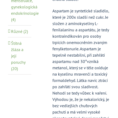
menstruace,
gynekologická
Aspartam je syntetické sladidlo,
endokrinologie
které je 200x sladší než cukr. Je
(4)
složen z aminokyseliny L-
fenilalaninu a aspartátu, je tedy
Různé (2)
kontraindikován pro osoby
trpících onemocněním zvaným
Štítná
fenylketonurie. Aspartam je
žláza a
tepelně nestabilní, při zahřátí
její
aspartamu nad 30°vzniká
poruchy
metanol, který se v těle oxiduje
(20)
na kyselinu mravenčí a toxický
formaldehyd. Látka navíc ztrácí
po zahřátí svou sladivost.
Nehodí se tedy vůbec k vaření.
Výhodou je, že je nekalorický, je
bez vedlejších chuťových
pachutí a má velmi vysoké